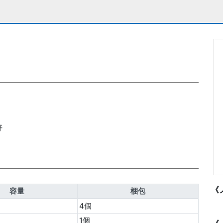
好
《
容量
梱包
4個
1個