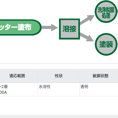
適応範囲
性状
被膜状態
~2層
水溶性
透明
00A