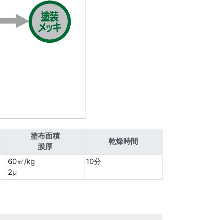
塗布面積
乾燥時間
膜厚
60㎡/kg
10分
2μ