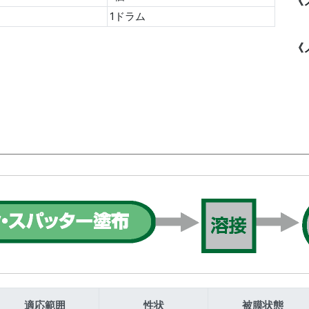
《
1ドラム
《
適応範囲
性状
被膜状態