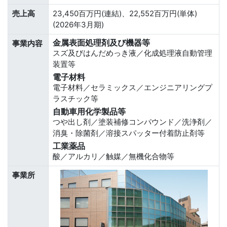
売上高
23,450百万円(連結)、22,552百万円(単体)
(2026年3月期)
金属表面処理剤及び機器等
事業内容
スズ及びはんだめっき液／化成処理液自動管理
装置等
電子材料
電子材料／セラミックス／エンジニアリングプ
ラスチック等
自動車用化学製品等
つや出し剤／塗装補修コンパウンド／洗浄剤／
消臭・除菌剤／溶接スパッター付着防止剤等
工業薬品
酸／アルカリ／触媒／無機化合物等
事業所