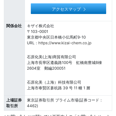
アクセスマップ
関係会社
キザイ株式会社
〒103-0001
東京都中央区日本橋小伝馬町9-10
URL：
https://www.kizai-chem.co.jp
石原化美(上海)商貿有限公司
上海市長寧区遵義路100号 虹橋南豊城B棟
2604室 郵編200051
石原化美（上海）科技有限公司
上海市奉賢区蒼杭路 39 号 11 幢 1 層
上場証券
東京証券取引所 プライム市場(証券コード：
取引所
4462)