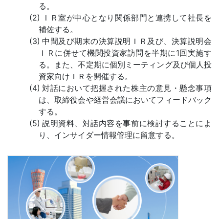
る。
ＩＲ室が中心となり関係部門と連携して社長を
補佐する。
中間及び期末の決算説明ＩＲ及び、決算説明会
ＩＲに併せて機関投資家訪問を半期に1回実施す
る。また、不定期に個別ミーティング及び個人投
資家向けＩＲを開催する。
対話において把握された株主の意見・懸念事項
は、取締役会や経営会議においてフィードバック
する。
説明資料、対話内容を事前に検討することによ
り、インサイダー情報管理に留意する。