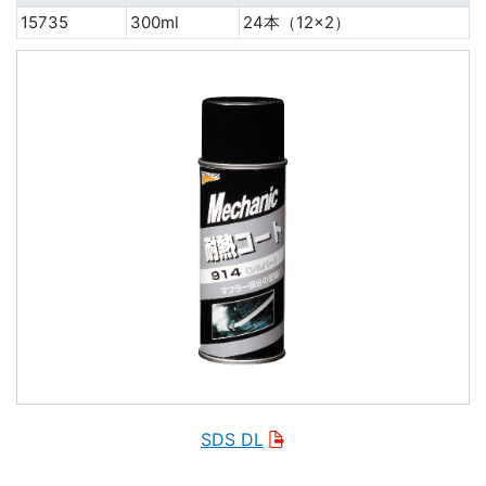
15735
300ml
24本（12×2）
SDS DL