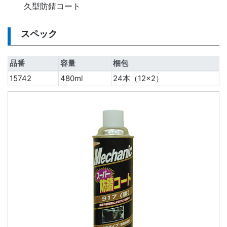
久型防錆コート
スペック
品番
容量
梱包
15742
480ml
24本（12×2）